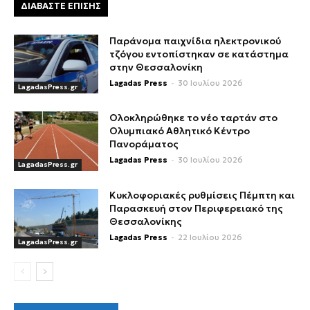
ΔΙΑΒΑΣΤΕ ΕΠΙΣΗΣ
Παράνομα παιχνίδια ηλεκτρονικού
τζόγου εντοπίστηκαν σε κατάστημα
στην Θεσσαλονίκη
Lagadas Press
-
30 Ιουλίου 2026
LagadasPress.gr
Ολοκληρώθηκε το νέο ταρτάν στο
Ολυμπιακό Αθλητικό Κέντρο
Πανοράματος
Lagadas Press
-
30 Ιουλίου 2026
LagadasPress.gr
Κυκλοφοριακές ρυθμίσεις Πέμπτη και
Παρασκευή στον Περιφερειακό της
Θεσσαλονίκης
Lagadas Press
-
22 Ιουλίου 2026
LagadasPress.gr