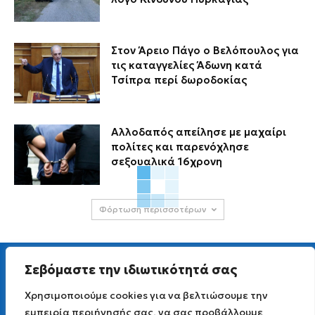
Στον Άρειο Πάγο ο Βελόπουλος για
τις καταγγελίες Άδωνη κατά
Τσίπρα περί δωροδοκίας
Αλλοδαπός απείλησε με μαχαίρι
πολίτες και παρενόχλησε
σεξουαλικά 16χρονη
Φόρτωση περισσοτέρων
Σεβόμαστε την ιδιωτικότητά σας
Χρησιμοποιούμε cookies για να βελτιώσουμε την
εμπειρία περιήγησής σας, να σας προβάλλουμε