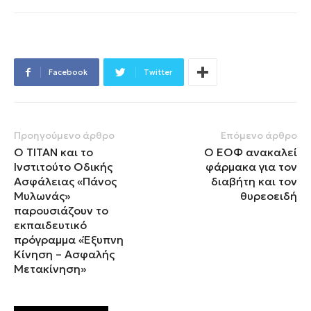
Facebook
Twitter
Προηγούμενο άρθρο
Επόμενο άρθρο
Ο ΤΙΤΑΝ και το
Ο ΕΟΦ ανακαλεί
Ινστιτούτο Οδικής
φάρμακα για τον
Ασφάλειας «Πάνος
διαβήτη και τον
Μυλωνάς»
θυρεοειδή
παρουσιάζουν το
εκπαιδευτικό
πρόγραμμα «Έξυπνη
Κίνηση – Ασφαλής
Μετακίνηση»