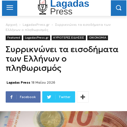
Αρχική
LagadasPress.gr
Συρρικνώνει τα εισοδήματα των
Ελλήνων ο πληθωρισμός
Featured
LagadasPress.gr
ΚΥΡΙΟΤΕΡΕΣ ΕΙΔΗΣΕΙΣ
ΟΙΚΟΝΟΜΙΑ
Συρρικνώνει τα εισοδήματα
των Ελλήνων ο
πληθωρισμός
Lagadas Press
18 Μαΐου 2026
Facebook
Twitter