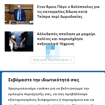
Στον Άρειο Πάγο ο Βελόπουλος για
τις καταγγελίες Άδωνη κατά
Τσίπρα περί δωροδοκίας
Αλλοδαπός απείλησε με μαχαίρι
πολίτες και παρενόχλησε
σεξουαλικά 16χρονη
Φόρτωση περισσοτέρων
Σεβόμαστε την ιδιωτικότητά σας
Χρησιμοποιούμε cookies για να βελτιώσουμε την
εμπειρία περιήγησής σας, να σας προβάλλουμε
Για άμεση επικοινωνία στείλτε μας Viber μήνυμα
εξατομικευμένες διαφημίσεις ή περιεχόμενο και να
στο
6977 691 251