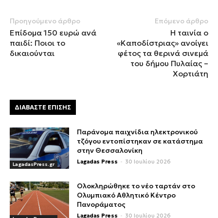
Προηγούμενο άρθρο
Επόμενο άρθρο
Επίδομα 150 ευρώ ανά
Η ταινία ο
παιδί: Ποιοι το
«Καποδίστριας» ανοίγει
δικαιούνται
φέτος τα θερινά σινεμά
του δήμου Πυλαίας –
Χορτιάτη
ΔΙΑΒΑΣΤΕ ΕΠΙΣΗΣ
Παράνομα παιχνίδια ηλεκτρονικού
τζόγου εντοπίστηκαν σε κατάστημα
στην Θεσσαλονίκη
Lagadas Press
-
30 Ιουλίου 2026
LagadasPress.gr
Ολοκληρώθηκε το νέο ταρτάν στο
Ολυμπιακό Αθλητικό Κέντρο
Πανοράματος
Lagadas Press
-
30 Ιουλίου 2026