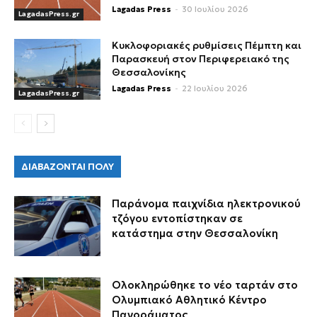
Lagadas Press
-
30 Ιουλίου 2026
LagadasPress.gr
Κυκλοφοριακές ρυθμίσεις Πέμπτη και
Παρασκευή στον Περιφερειακό της
Θεσσαλονίκης
Lagadas Press
-
22 Ιουλίου 2026
LagadasPress.gr
ΔΙΑΒΑΖΟΝΤΑΙ ΠΟΛΥ
Παράνομα παιχνίδια ηλεκτρονικού
τζόγου εντοπίστηκαν σε
κατάστημα στην Θεσσαλονίκη
Ολοκληρώθηκε το νέο ταρτάν στο
Ολυμπιακό Αθλητικό Κέντρο
Πανοράματος