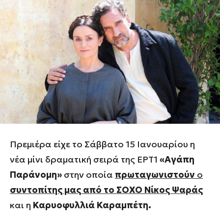
Πρεμιέρα είχε το Σάββατο 15 Ιανουαρίου η
νέα μίνι δραματική σειρά της ΕΡΤ1
«Αγάπη
Παράνομη»
στην οποία
πρωταγωνιστούν
ο
συντοπίτης μας από το ΣΟΧΟ Νίκος Ψαράς
και η
Καρυοφυλλιά Καραμπέτη.