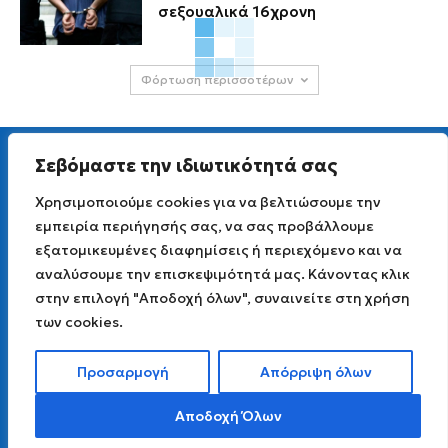
σεξουαλικά 16χρονη
Φόρτωση περισσοτέρων
Σεβόμαστε την ιδιωτικότητά σας
Χρησιμοποιούμε cookies για να βελτιώσουμε την
εμπειρία περιήγησής σας, να σας προβάλλουμε
Για άμεση επικοινωνία στείλτε μας Viber μήνυμα
εξατομικευμένες διαφημίσεις ή περιεχόμενο και να
στο
6977 691 251
Email επικοινωνίας info [AT] lagadaspress.gr
αναλύσουμε την επισκεψιμότητά μας. Κάνοντας κλικ
Όροι χρήσης
|
Πολιτική Απορρήτου
στην επιλογή "Αποδοχή όλων", συναινείτε στη χρήση
©2026 Lagadaspress.gr
των cookies.
Προσαρμογή
Απόρριψη όλων
Αποδοχή Όλων