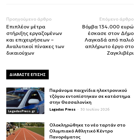
Προηγούμενο άρθρο
Επόμενο άρθρο
Επιπλέον μέτρα
Βόμβα 134.000 ευρώ
στήριξης εργαζομένων
έσκασε στον Δήμο
και επιχειρήσεων –
Λαγκαδά από παλιό
Αναλυτικοί πίνακες των
απλήρωτο έργο στο
δικαιούχων
Ζαγκλιβέρι
ΔΙΑΒΑΣΤΕ ΕΠΙΣΗΣ
Παράνομα παιχνίδια ηλεκτρονικού
τζόγου εντοπίστηκαν σε κατάστημα
στην Θεσσαλονίκη
Lagadas Press
-
30 Ιουλίου 2026
LagadasPress.gr
Ολοκληρώθηκε το νέο ταρτάν στο
Ολυμπιακό Αθλητικό Κέντρο
Πανοράματος