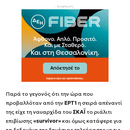
- Διαφήμιση -
Παρά το γεγονός ότι την ώρα που
προβαλλόταν από την
ΕΡΤ1
η σειρά απέναντί
της είχε τη ναυαρχίδα του
ΣΚΑΪ
το ριάλιτι
επιβίωσης
«survivor»
και όμως κατάφερε για
τα
δεδομένα της δημόσιας τηλεόρασης
με τις