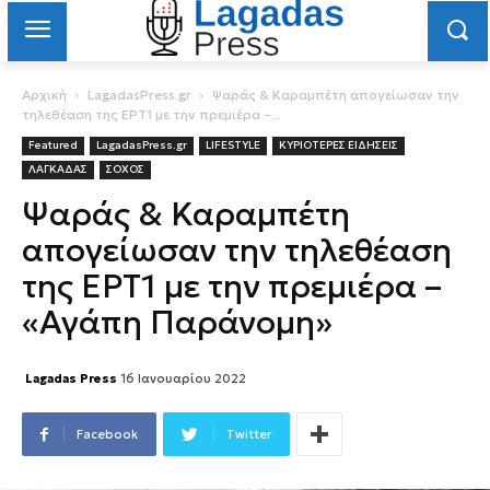
Αρχική
LagadasPress.gr
Ψαράς & Καραμπέτη απογείωσαν την
τηλεθέαση της ΕΡΤ1 με την πρεμιέρα –...
Featured
LagadasPress.gr
LIFESTYLE
ΚΥΡΙΟΤΕΡΕΣ ΕΙΔΗΣΕΙΣ
ΛΑΓΚΑΔΑΣ
ΣΟΧΟΣ
Ψαράς & Καραμπέτη
απογείωσαν την τηλεθέαση
της ΕΡΤ1 με την πρεμιέρα –
«Αγάπη Παράνομη»
Lagadas Press
16 Ιανουαρίου 2022
Facebook
Twitter