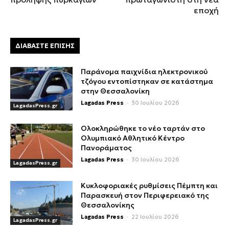
εποχή
ΔΙΑΒΑΣΤΕ ΕΠΙΣΗΣ
Παράνομα παιχνίδια ηλεκτρονικού
τζόγου εντοπίστηκαν σε κατάστημα
στην Θεσσαλονίκη
Lagadas Press
-
30 Ιουλίου 2026
LagadasPress.gr
Ολοκληρώθηκε το νέο ταρτάν στο
Ολυμπιακό Αθλητικό Κέντρο
Πανοράματος
Lagadas Press
-
30 Ιουλίου 2026
LagadasPress.gr
Κυκλοφοριακές ρυθμίσεις Πέμπτη και
Παρασκευή στον Περιφερειακό της
Θεσσαλονίκης
Lagadas Press
-
22 Ιουλίου 2026
LagadasPress.gr