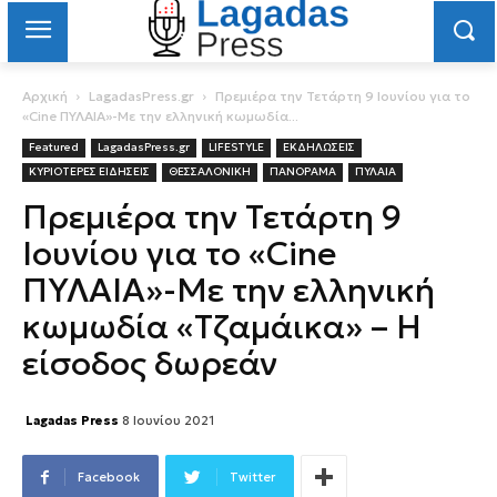
Αρχική
LagadasPress.gr
Πρεμιέρα την Τετάρτη 9 Ιουνίου για το
«Cine ΠΥΛΑΙΑ»-Με την ελληνική κωμωδία...
Featured
LagadasPress.gr
LIFESTYLE
ΕΚΔΗΛΩΣΕΙΣ
ΚΥΡΙΟΤΕΡΕΣ ΕΙΔΗΣΕΙΣ
ΘΕΣΣΑΛΟΝΙΚΗ
ΠΑΝΟΡΑΜΑ
ΠΥΛΑΙΑ
Πρεμιέρα την Τετάρτη 9
Ιουνίου για το «Cine
ΠΥΛΑΙΑ»-Με την ελληνική
κωμωδία «Τζαμάικα» – Η
είσοδος δωρεάν
Lagadas Press
8 Ιουνίου 2021
Facebook
Twitter