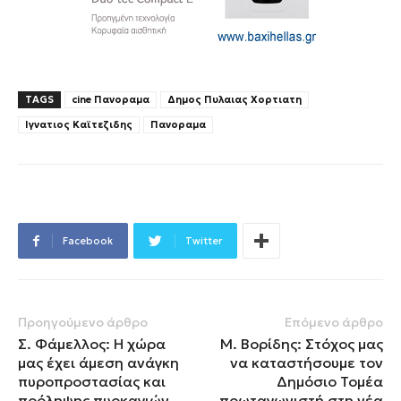
TAGS
cine Πανοραμα
Δημος Πυλαιας Χορτιατη
Ιγνατιος Καϊτεζιδης
Πανοραμα
Facebook
Twitter
Προηγούμενο άρθρο
Επόμενο άρθρο
Σ. Φάμελλος: Η χώρα
Μ. Βορίδης: Στόχος μας
μας έχει άμεση ανάγκη
να καταστήσουμε τον
πυροπροστασίας και
Δημόσιο Τομέα
πρόληψης πυρκαγιών
πρωταγωνιστή στη νέα