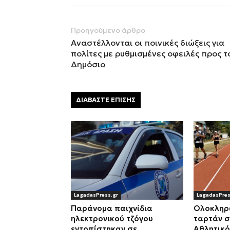
Προηγούμενο άρθρο
Αναστέλλονται οι ποινικές διώξεις για
πολίτες με ρυθμισμένες οφειλές προς τ
Δημόσιο
ΔΙΑΒΑΣΤΕ ΕΠΙΣΗΣ
LagadasPress.gr
LagadasPres
Παράνομα παιχνίδια
Ολοκληρ
ηλεκτρονικού τζόγου
ταρτάν 
εντοπίστηκαν σε
Αθλητικό