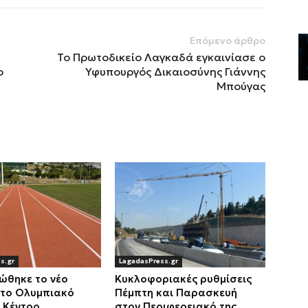
Επόμενο άρθρο
Το Πρωτοδικείο Λαγκαδά εγκαινίασε ο
ο
Υφυπουργός Δικαιοσύνης Γιάννης
Μπούγας
s.gr
LagadasPress.gr
ώθηκε το νέο
Κυκλοφοριακές ρυθμίσεις
στο Ολυμπιακό
Πέμπτη και Παρασκευή
 Κέντρο
στον Περιφερειακό της