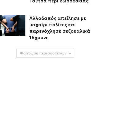
Τσίπρα περί δωροδοκίας
Αλλοδαπός απείλησε με
μαχαίρι πολίτες και
παρενόχλησε σεξουαλικά
16χρονη
Φόρτωση περισσοτέρων