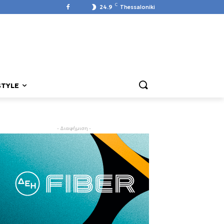
C
24.9
Thessaloniki
STYLE
- Διαφήμιση -