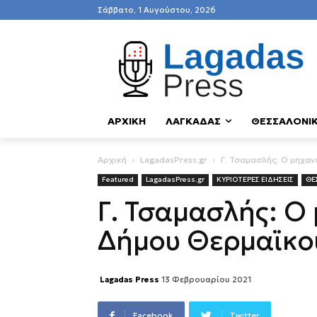
Σάββατο, 1 Αυγούστου, 2026
ΑΡΧΙΚΗ
ΛΑΓΚΑΔΑΣ
ΘΕΣΣΑΛΟΝΙ
Αρχική
LagadasPress.gr
Γ. Τσαμασλής: Ο μηχα
Featured
LagadasPress.gr
ΚΥΡΙΟΤΕΡΕΣ ΕΙΔΗΣΕΙΣ
ΘΕ
Γ. Τσαμασλής: Ο
Δήμου Θερμαϊκού
Lagadas Press
13 Φεβρουαρίου 2021
Facebook
Twitter