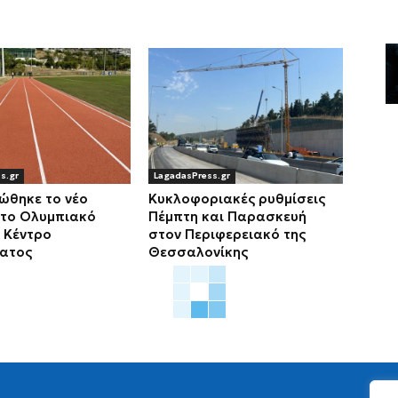
s.gr
LagadasPress.gr
ώθηκε το νέο
Κυκλοφοριακές ρυθμίσεις
στο Ολυμπιακό
Πέμπτη και Παρασκευή
 Κέντρο
στον Περιφερειακό της
ατος
Θεσσαλονίκης