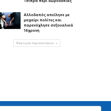
Τσίπρα περί δωροδοκίας
Αλλοδαπός απείλησε με
μαχαίρι πολίτες και
παρενόχλησε σεξουαλικά
16χρονη
Φόρτωση περισσοτέρων