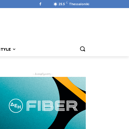
C
25.5
Thessaloniki
STYLE
- Διαφήμιση -