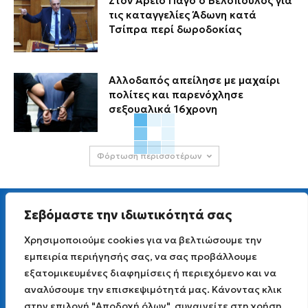
Στον Άρειο Πάγο ο Βελόπουλος για
τις καταγγελίες Άδωνη κατά
Τσίπρα περί δωροδοκίας
Αλλοδαπός απείλησε με μαχαίρι
πολίτες και παρενόχλησε
σεξουαλικά 16χρονη
Φόρτωση περισσοτέρων
Σεβόμαστε την ιδιωτικότητά σας
Χρησιμοποιούμε cookies για να βελτιώσουμε την
εμπειρία περιήγησής σας, να σας προβάλλουμε
Για άμεση επικοινωνία στείλτε μας Viber μήνυμα
εξατομικευμένες διαφημίσεις ή περιεχόμενο και να
στο
6977 691 251
Email επικοινωνίας info [AT] lagadaspress.gr
αναλύσουμε την επισκεψιμότητά μας. Κάνοντας κλικ
Όροι χρήσης
|
Πολιτική Απορρήτου
στην επιλογή "Αποδοχή όλων", συναινείτε στη χρήση