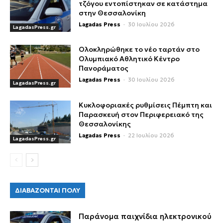
τζόγου εντοπίστηκαν σε κατάστημα
στην Θεσσαλονίκη
Lagadas Press
-
30 Ιουλίου 2026
LagadasPress.gr
Ολοκληρώθηκε το νέο ταρτάν στο
Ολυμπιακό Αθλητικό Κέντρο
Πανοράματος
Lagadas Press
-
30 Ιουλίου 2026
LagadasPress.gr
Κυκλοφοριακές ρυθμίσεις Πέμπτη και
Παρασκευή στον Περιφερειακό της
Θεσσαλονίκης
Lagadas Press
-
22 Ιουλίου 2026
LagadasPress.gr
ΔΙΑΒΑΖΟΝΤΑΙ ΠΟΛΥ
Παράνομα παιχνίδια ηλεκτρονικού