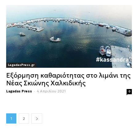
LagadasPress.gr
Εξόρμηση καθαριότητας στο λιμάνι της
Νέας Σκιώνης Χαλκιδικής
Lagadas Press
-
4 Απριλίου 2021
0
1
2