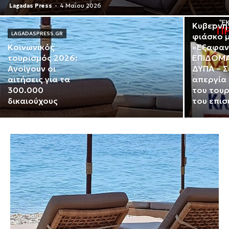
Lagadas Press
-
4 Μαΐου 2026
LAGADASPR
Κυβερνη
LAGADASPRESS.GR
φιάσκο μ
Κοινωνικός
«Εξαφαν
τουρισμός 2026:
ΕΠΙΔΟΜΑ
Ανοίγουν οι
ΔΥΠΑ – Σ
αιτήσεις για τα
απεργία
300.000
του τουρ
δικαιούχους
του επισ