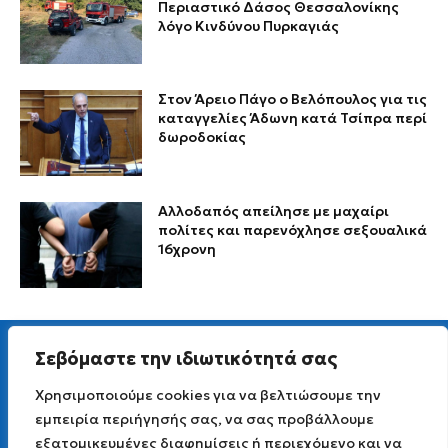
Περιαστικό Δάσος Θεσσαλονίκης
λόγο Κινδύνου Πυρκαγιάς
Στον Άρειο Πάγο ο Βελόπουλος για τις
καταγγελίες Άδωνη κατά Τσίπρα περί
δωροδοκίας
Αλλοδαπός απείλησε με μαχαίρι
πολίτες και παρενόχλησε σεξουαλικά
16χρονη
Σεβόμαστε την ιδιωτικότητά σας
Χρησιμοποιούμε cookies για να βελτιώσουμε την
εμπειρία περιήγησής σας, να σας προβάλλουμε
Για άμεση επικοινωνία στείλτε μας Viber μήνυμα
εξατομικευμένες διαφημίσεις ή περιεχόμενο και να
στο
6977 691 251