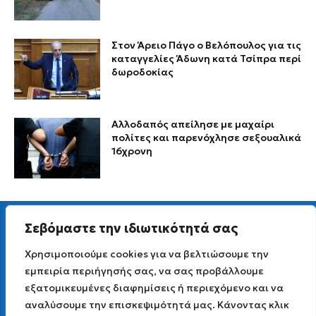
Στον Άρειο Πάγο ο Βελόπουλος για τις
καταγγελίες Άδωνη κατά Τσίπρα περί
δωροδοκίας
Αλλοδαπός απείλησε με μαχαίρι
πολίτες και παρενόχλησε σεξουαλικά
16χρονη
Σεβόμαστε την ιδιωτικότητά σας
Χρησιμοποιούμε cookies για να βελτιώσουμε την
εμπειρία περιήγησής σας, να σας προβάλλουμε
Για άμεση επικοινωνία στείλτε μας Viber μήνυμα
εξατομικευμένες διαφημίσεις ή περιεχόμενο και να
στο
6977 691 251
Email επικοινωνίας info [AT] lagadaspress.gr
αναλύσουμε την επισκεψιμότητά μας. Κάνοντας κλικ