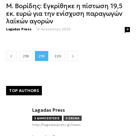
Μ. Βορίδης: Εγκρίθηκε η πίστωση 19,5
εκ. ευρώ για την ενίσχυση παραγωγών
λαϊκών αγορών
Lagadas Press
-
12 Αυγούστου 2020
0
218
219
220
TOP AUTHORS
Lagadas Press
5 ΔΗΜΟΣΙΕΥΣΕΙΣ
0 ΣΧΟΛΙΑ
http://lagadaspress.gr/news