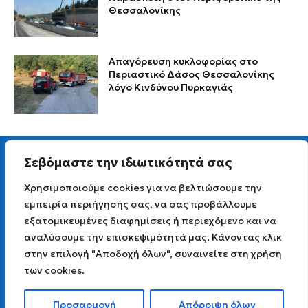
Θεσσαλονίκης
Απαγόρευση κυκλοφορίας στο
Περιαστικό Δάσος Θεσσαλονίκης
λόγο Κινδύνου Πυρκαγιάς
Σεβόμαστε την ιδιωτικότητά σας
Χρησιμοποιούμε cookies για να βελτιώσουμε την
εμπειρία περιήγησής σας, να σας προβάλλουμε
Για άμεση επικοινωνία στείλτε μας Viber μήνυμα
εξατομικευμένες διαφημίσεις ή περιεχόμενο και να
στο
6977 691 251
Email επικοινωνίας info [AT] lagadaspress.gr
αναλύσουμε την επισκεψιμότητά μας. Κάνοντας κλικ
Όροι χρήσης
|
Πολιτική Απορρήτου
στην επιλογή "Αποδοχή όλων", συναινείτε στη χρήση
©2026 Lagadaspress.gr
των cookies.
Προσαρμογή
Απόρριψη όλων